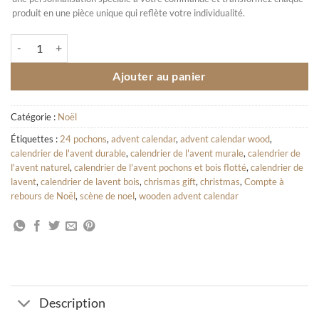
produit en une pièce unique qui reflète votre individualité.
quantité de Calendrier de l'avent pochons et bois flotté
Ajouter au panier
Catégorie :
Noël
Étiquettes :
24 pochons
,
advent calendar
,
advent calendar wood
,
calendrier de l'avent durable
,
calendrier de l'avent murale
,
calendrier de
l'avent naturel
,
calendrier de l'avent pochons et bois flotté
,
calendrier de
lavent
,
calendrier de lavent bois
,
chrismas gift
,
christmas
,
Compte à
rebours de Noël
,
scène de noel
,
wooden advent calendar
Description