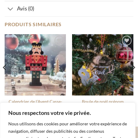
Avis (0)
PRODUITS SIMILAIRES
Ajouter
Ajouter
à la liste
à la liste
de
de
souhaits
souhaits
Calendrier de l’Avent Casse-
Boule de noël prénom
noisette
personnalisée
Nous respectons votre vie privée.
40.00
€
9.00
€
Nous utilisons des cookies pour améliorer votre expérience de
navigation, diffuser des publicités ou des contenus
Apple
Google
MasterCard
Stripe
Visa