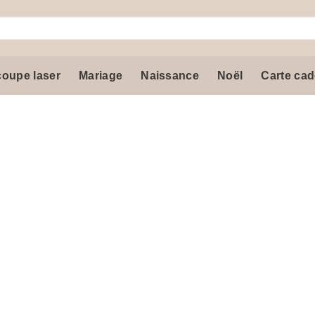
oupe laser
Mariage
Naissance
Noël
Carte ca
Ajouter
à la liste
de
souhaits