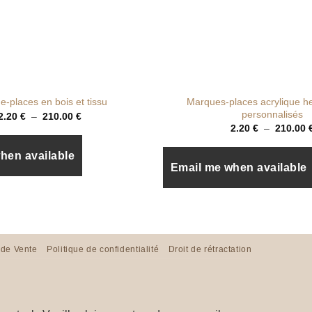
+
Marques-places acrylique 
-places en bois et tissu
personnalisés
Plage
2.20
€
–
210.00
€
de
2.20
€
–
210.00
prix :
2.20 €
à
hen available
210.00 €
Email me when available
 de Vente
Politique de confidentialité
Droit de rétractation