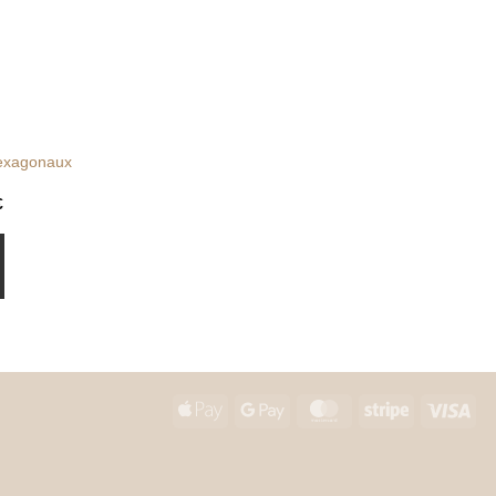
hexagonaux
Plage
€
de
prix :
2.20 €
à
210.00 €
Apple
Google
MasterCard
Stripe
Vis
Pay
Pay