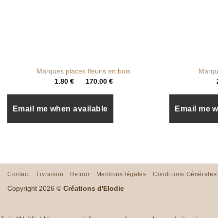
+
+
Marques places fleuris en bois
Marque
Plage
1.80
€
–
170.00
€
de
prix :
1.80 €
à
Email me when available
Email me w
170.00 €
Contact
Livraison
Retour
Mentions légales
Conditions Générales
Copyright 2026 ©
Créations d'Elodie