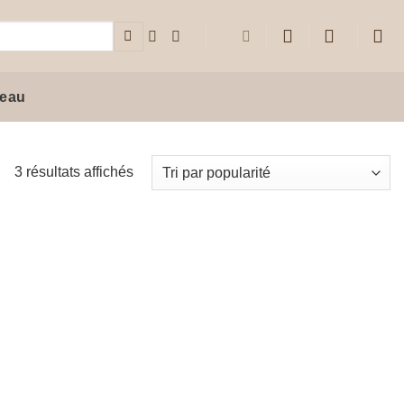
deau
Trié
3 résultats affichés
par
popularité
Ajouter
à la liste
de
souhaits