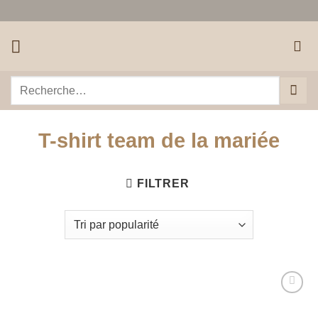
Passer
au
contenu
Recherche
pour :
T-shirt team de la mariée
FILTRER
Ajouter
à la liste