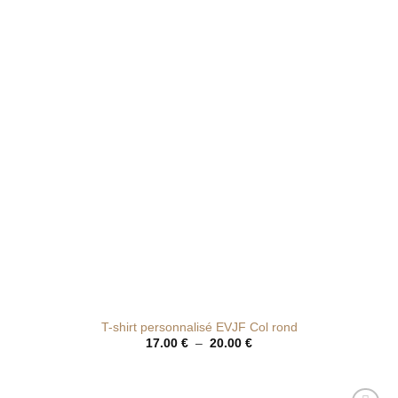
de
souhaits
T-shirt personnalisé EVJF Col rond
Plage
17.00
€
–
20.00
€
de
prix :
17.00 €
à