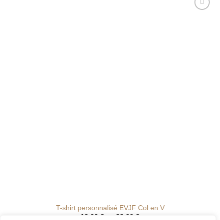
20.00 €
Ajouter
à la liste
de
souhaits
T-shirt personnalisé EVJF Col en V
Plage
19.00
€
–
22.00
€