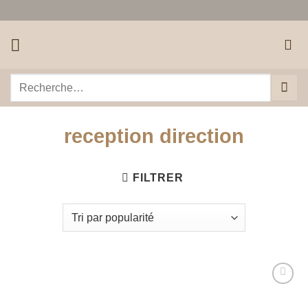
Passer
au
contenu
Recherche
pour :
reception direction
FILTRER
Ajouter
à la liste