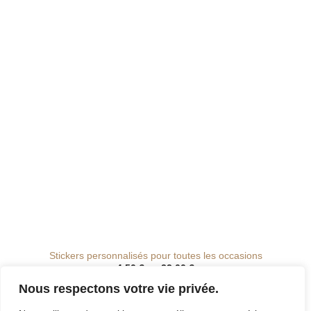
de
souhaits
Stickers personnalisés pour toutes les occasions
Plage
4.50
€
–
22.00
€
de
prix :
Nous respectons votre vie privée.
4.50 €
à