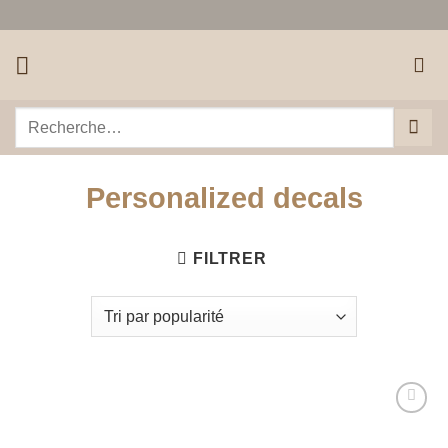
Passer
au
contenu
Recherche
pour :
Personalized decals
FILTRER
Ajouter
à la liste