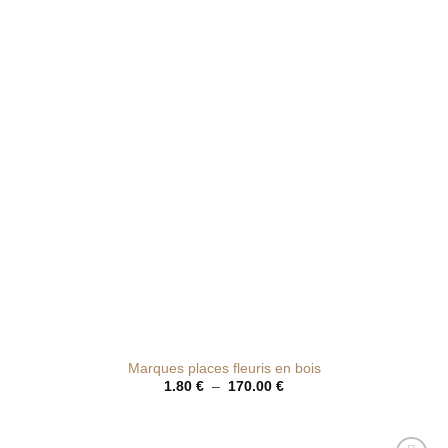
de
souhaits
Marques places fleuris en bois
Plage
1.80
€
–
170.00
€
de
prix :
1.80 €
à