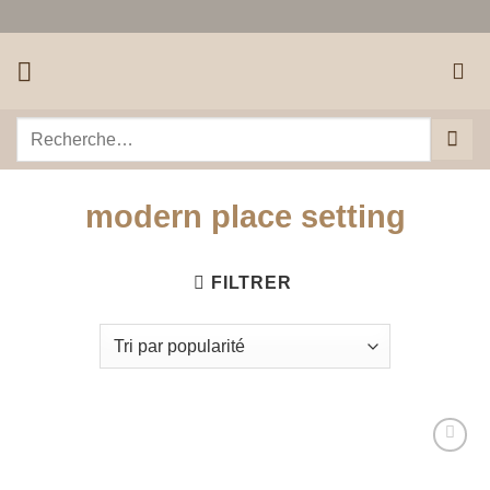
Passer
au
contenu
Recherche
pour :
modern place setting
FILTRER
Ajouter
à la liste