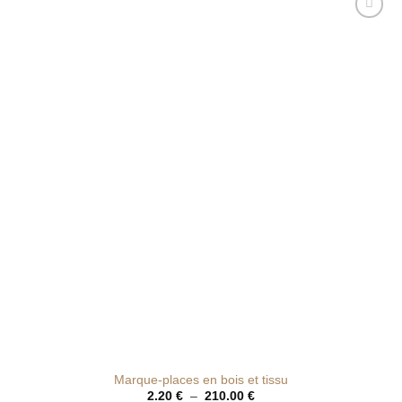
170.00 €
Ajouter
à la liste
de
souhaits
Marque-places en bois et tissu
Plage
2.20
€
–
210.00
€