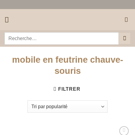
Passer
au
contenu
Recherche
pour :
mobile en feutrine chauve-
souris
FILTRER