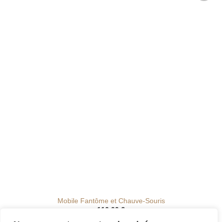
Ajouter
à la liste
de
souhaits
Mobile Fantôme et Chauve-Souris
110.00
€