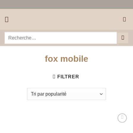
Passer
au
contenu
Recherche
pour :
fox mobile
FILTRER
Ajouter
à la liste