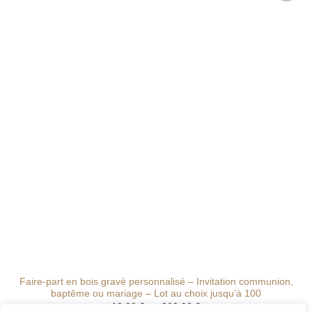
Ajouter
à la liste
de
souhaits
Faire-part en bois gravé personnalisé – Invitation communion,
baptême ou mariage – Lot au choix jusqu’à 100
Plage
18.00
€
–
360.00
€