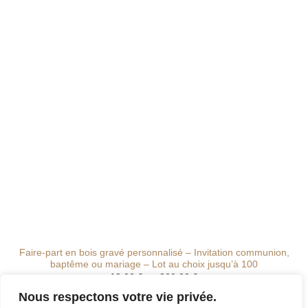
de
souhaits
Faire-part en bois gravé personnalisé – Invitation communion,
baptême ou mariage – Lot au choix jusqu’à 100
Plage
18.00
€
–
360.00
€
de
prix :
Nous respectons votre vie privée.
18.00 €