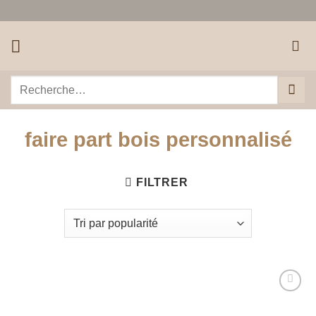
Passer
au
contenu
Recherche
pour :
faire part bois personnalisé
FILTRER
Ajouter
à la liste