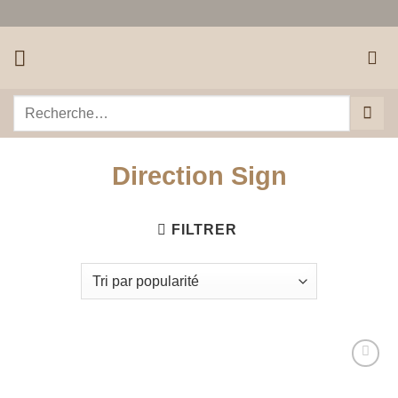
Passer
au
contenu
Recherche
pour :
Direction Sign
FILTRER
Ajouter
à la liste