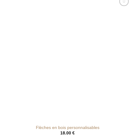
Ajouter
à la liste
de
souhaits
Flèches en bois personnalisables
18.00
€