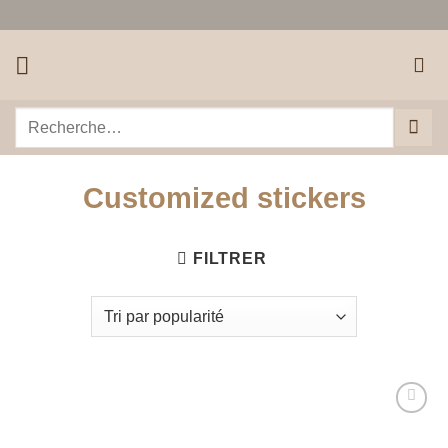
Passer
au
contenu
Recherche
pour :
Customized stickers
FILTRER
Ajouter
à la liste