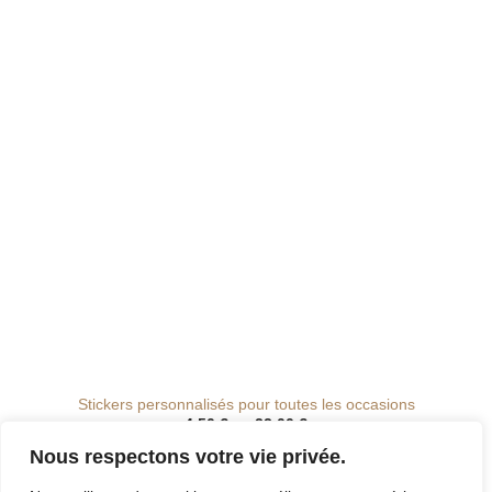
de
souhaits
Stickers personnalisés pour toutes les occasions
Plage
4.50
€
–
22.00
€
de
prix :
Nous respectons votre vie privée.
4.50 €
à