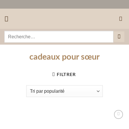
Passer
au
contenu
Recherche
pour :
cadeaux pour sœur
FILTRER
Ajouter
à la liste