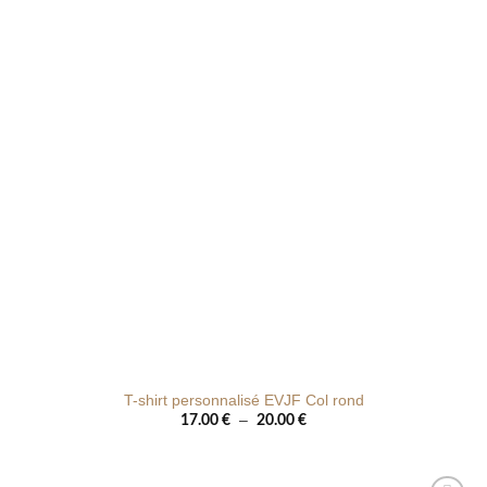
de
souhaits
T-shirt personnalisé EVJF Col rond
Plage
–
17.00
€
20.00
€
de
prix :
17.00 €
à