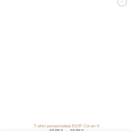
20.00 €
Ajouter
à la liste
de
souhaits
T-shirt personnalisé EVJF Col en V
Plage
–
19.00
€
22.00
€