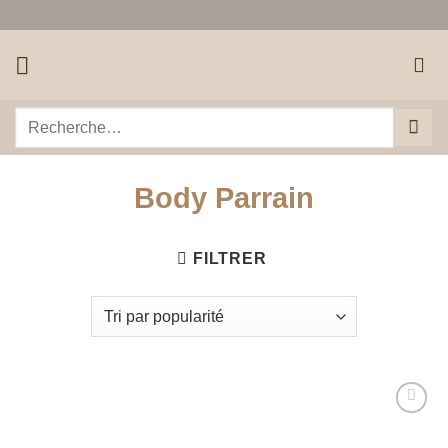
Passer
au
contenu
Recherche
pour :
Body Parrain
FILTRER
Ajouter
à la liste