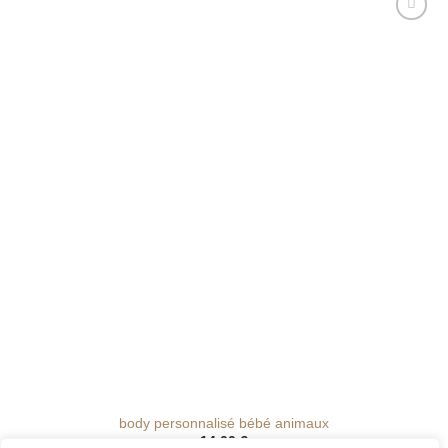
Ajouter
à la liste
de
souhaits
body personnalisé bébé animaux
14.00
€