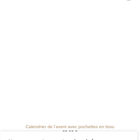
Ajouter
à la liste
de
souhaits
Calendrier de l’avent avec pochettes en tissu
80.00
€