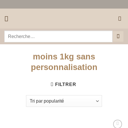
Passer
au
contenu
Recherche
pour :
moins 1kg sans
personnalisation
FILTRER